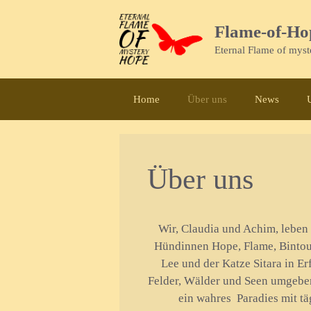
Zum
Inhalt
Flame-of-Ho
springen
Eternal Flame of mys
Home
Über uns
News
Über uns
Wir, Claudia und Achim, leben
Hündinnen Hope, Flame, Bintou
Lee und der Katze Sitara in Er
Felder, Wälder und Seen umgeben
ein wahres Paradies mit t