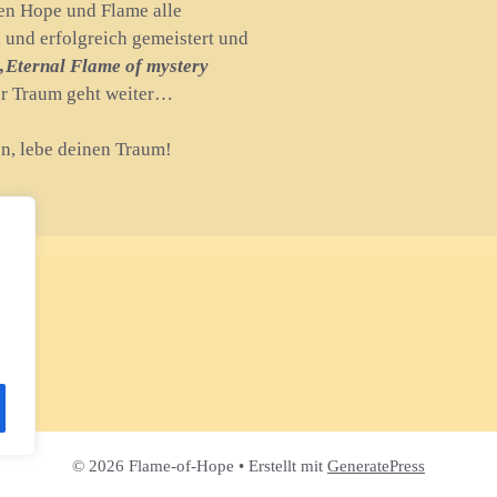
en Hope und Flame alle
nd erfolgreich gemeistert und
„Eternal Flame of mystery
er Traum geht weiter…
n, lebe deinen Traum!
© 2026 Flame-of-Hope
• Erstellt mit
GeneratePress