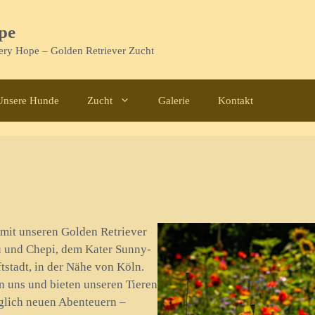
pe
tery Hope – Golden Retriever Zucht
Unsere Hunde
Zucht
Galerie
Kontakt
 mit unseren Golden Retriever
 und Chepi, dem Kater Sunny-
ftstadt, in der Nähe von Köln.
 uns und bieten unseren Tieren
äglich neuen Abenteuern –