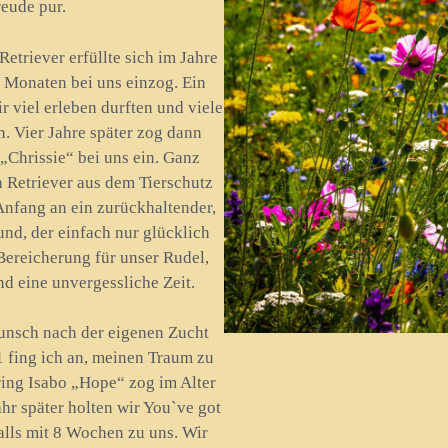
reude pur.
triever erfüllte sich im Jahre
9 Monaten bei uns einzog. Ein
 viel erleben durften und viele
 Vier Jahre später zog dann
„Chrissie“ bei uns ein. Ganz
n Retriever aus dem Tierschutz
Anfang an ein zurückhaltender,
nd, der einfach nur glücklich
 Bereicherung für unser Rudel,
d eine unvergessliche Zeit.
unsch nach der eigenen Zucht
 fing ich an, meinen Traum zu
ring Isabo „Hope“ zog im Alter
hr später holten wir You`ve got
alls mit 8 Wochen zu uns. Wir