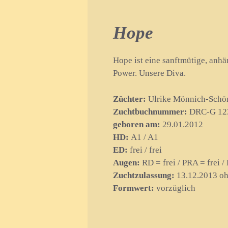
Hope
Hope ist eine sanftmütige, anhä
Power. Unsere Diva.
Züchter:
Ulrike Mönnich-Schö
Zuchtbuchnummer:
DRC-G 12
geboren am:
29.01.2012
HD:
A1 / A1
ED:
frei / frei
Augen:
RD = frei / PRA = frei 
Zuchtzulassung:
13.12.2013 oh
Formwert:
vorzüglich