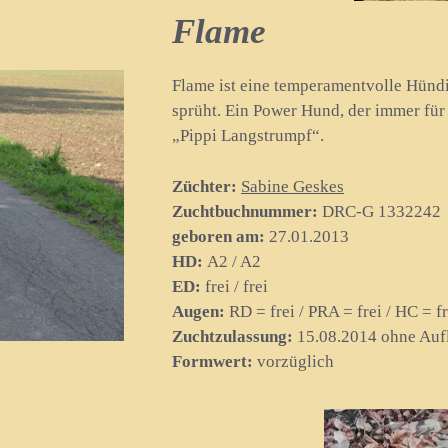
Flame
Flame ist eine temperamentvolle Hündi
sprüht. Ein Power Hund, der immer für
„Pippi Langstrumpf“.
Züchter:
Sabine Geskes
Zuchtbuchnummer:
DRC-G 1332242
geboren am:
27.01.2013
HD:
A2 / A2
ED:
frei / frei
Augen:
RD = frei / PRA = frei / HC = f
Zuchtzulassung:
15.08.2014 ohne Auf
Formwert:
vorzüglich