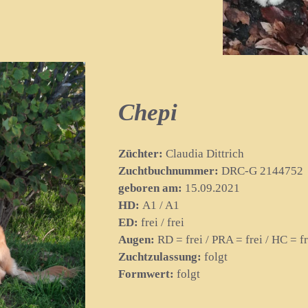
Chepi
Züchter:
Claudia Dittrich
Zuchtbuchnummer:
DRC-G 2144752
geboren am:
15.09.2021
HD:
A1 / A1
ED:
frei / frei
Augen:
RD = frei / PRA = frei / HC = 
Zuchtzulassung:
folgt
Formwert:
folgt