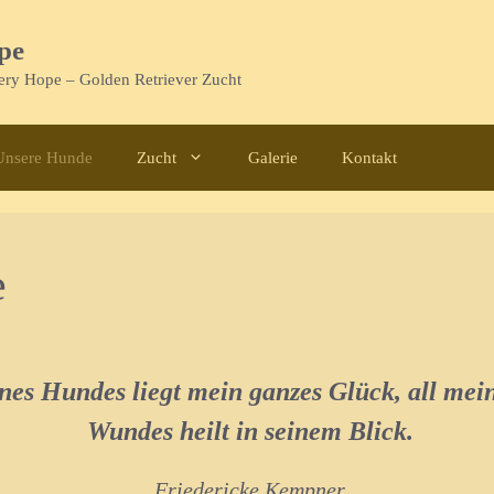
pe
tery Hope – Golden Retriever Zucht
Unsere Hunde
Zucht
Galerie
Kontakt
e
es Hundes liegt mein ganzes Glück, all mein
Wundes heilt in seinem Blick.
Friedericke Kempner