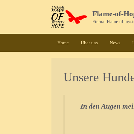
Zum
Inhalt
Flame-of-Ho
springen
Eternal Flame of mys
Home
Über uns
News
Unsere Hund
In den Augen mein